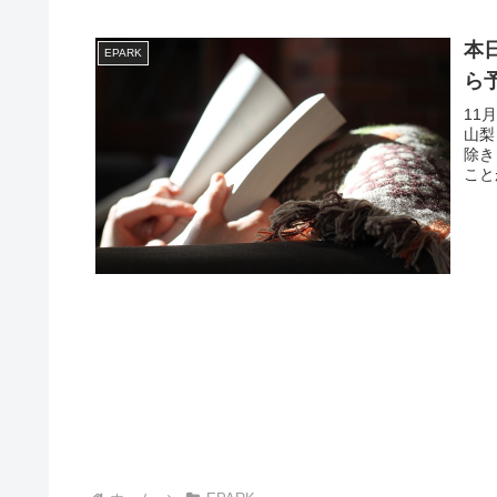
本
EPARK
ら
11
山梨
除き
こと