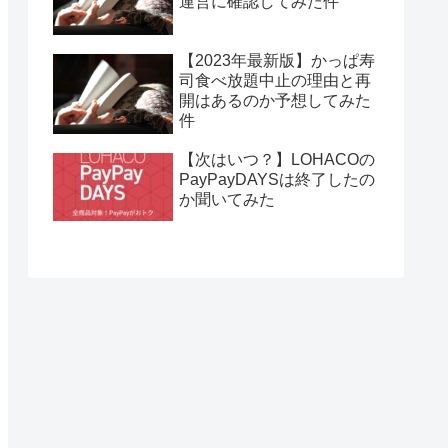
運営に確認してみた件
【2023年最新版】かっぱ寿
司食べ放題中止の理由と再
開はあるのか予想してみた
件
【次はいつ？】LOHACOの
PayPayDAYSは終了したの
か聞いてみた